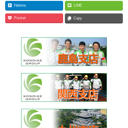
Hatena
LINE
Pocket
Copy